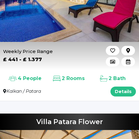
Weekly Price Range
£ 441 - £ 1.377
4 People
2 Rooms
2 Bath
Kalkan / Patara
Details
Villa Patara Flower