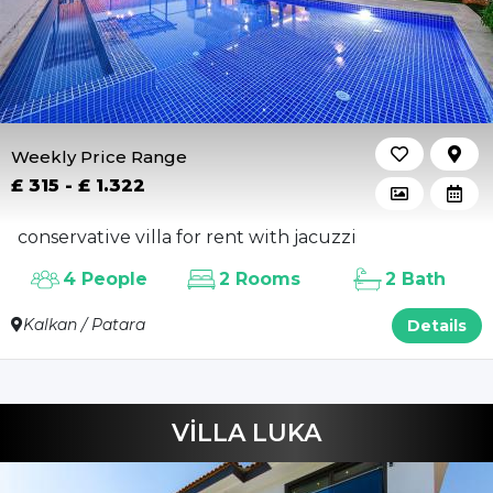
Weekly Price Range
£ 315 - £ 1.322
conservative villa for rent with jacuzzi
4 People
2 Rooms
2 Bath
Kalkan / Patara
Details
VİLLA LUKA