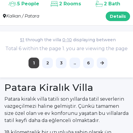
5 People
2 Rooms
2 Bath
Kalkan / Patara
Details
51
through the villa
0-10
displaying between
Total 6 within the page 1. you are viewing the page
1
2
3
..
6
Patara Kiralık Villa
Patara kiralık villa tatili son yıllarda tatil severlerin
vazgeçilmezi haline gelmiştir. Çünkü tamamen
size özel olan ve ev konforunu yaşatan bu villalarda
tatil keyfi daha da eğlenceli olmaktadır.
18 kilometrelik bir uzunluğa sahip olarak ün