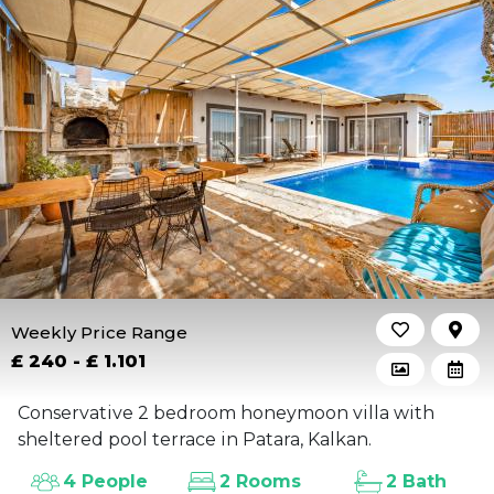
Weekly Price Range
£ 240 - £ 1.101
Conservative 2 bedroom honeymoon villa with
sheltered pool terrace in Patara, Kalkan.
4 People
2 Rooms
2 Bath