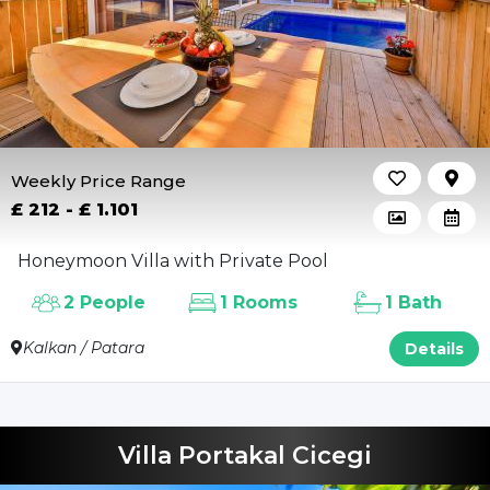
Weekly Price Range
£ 212 - £ 1.101
Honeymoon Villa with Private Pool
2 People
1 Rooms
1 Bath
Kalkan / Patara
Details
Villa Portakal Cicegi