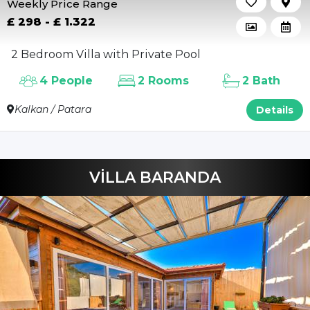
Weekly Price Range
£ 298 - £ 1.322
2 Bedroom Villa with Private Pool
4 People
2 Rooms
2 Bath
Kalkan / Patara
Details
VİLLA BARANDA