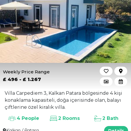
Weekly Price Range
£ 496 - £ 1.267
Villa Carpediem 3, Kalkan Patara bölgesinde 4 kişi
konaklama kapasiteli, doğa içerisinde olan, balayı
çiftlerine özel kiralık villa.
4 People
2 Rooms
2 Bath
Kalkan / Patara
Details