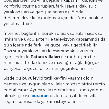
bölgesindeki bu villa çeşitleri kapsamında, lüks ve
konforlu oturma grupları, farklı sayılardaki suit
yatak odaları ve geniş salonları eşliğinde
dinlenmek ve kafa dinlemek için de tüm olanaklar
yer almaktadır.
İnternet bağlantısı, sürekli olarak sunulan sıcak su
imkanı ve uydu anten ile televizyon kapsamında da
gün içerisinde farklı ve güzel vakit geçirilebilir.
Bazı suit yatak odaları kapsamındaki jakuziler
içerisinde de
Patara villaları
ile muhteşem bir
manzara altında deniz ve maviliğin sağladığı göz
banyosu ile güzel bir zaman geçirilebilirsiniz.
Sizde bu büyüleyici tatil keyfini yaşamak için
hemen size uygun olan villalarımızdan birini tercih
edebilirsiniz. Ayrıca villa tercihi konusunda yardım
almak için ise
buradan
bizlere ulaşabilir ve villa
seçimi konusunda yardım isteyebilirsiniz.