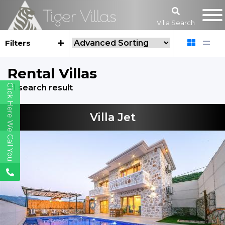
Villa Search
Filters
Rental Villas
Click Here We Call You
51 search result
Villa Jet