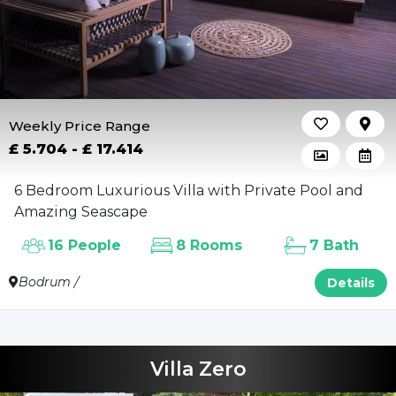
Weekly Price Range
£ 5.704 - £ 17.414
6 Bedroom Luxurious Villa with Private Pool and
Amazing Seascape
16 People
8 Rooms
7 Bath
Bodrum /
Details
Villa Zero