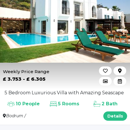
Weekly Price Range
£ 3.753 - £ 6.305
5 Bedroom Luxurious Villa with Amazing Seascape
10 People
5 Rooms
2 Bath
Bodrum /
Details