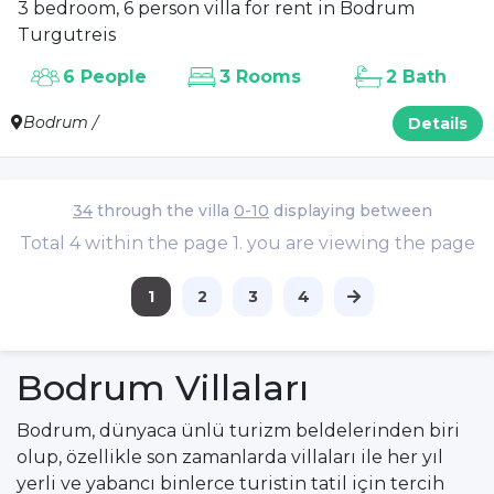
3 bedroom, 6 person villa for rent in Bodrum
Turgutreis
6 People
3 Rooms
2 Bath
Bodrum /
Details
34
through the villa
0-10
displaying between
Total 4 within the page 1. you are viewing the page
1
2
3
4
Bodrum Villaları
Bodrum, dünyaca ünlü turizm beldelerinden biri
olup, özellikle son zamanlarda villaları ile her yıl
yerli ve yabancı binlerce turistin tatil için tercih