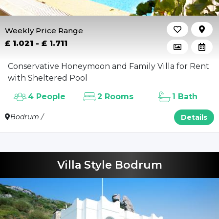
Weekly Price Range
£ 1.021 - £ 1.711
Conservative Honeymoon and Family Villa for Rent
with Sheltered Pool
4 People
2 Rooms
1 Bath
Bodrum /
Details
Villa Style Bodrum